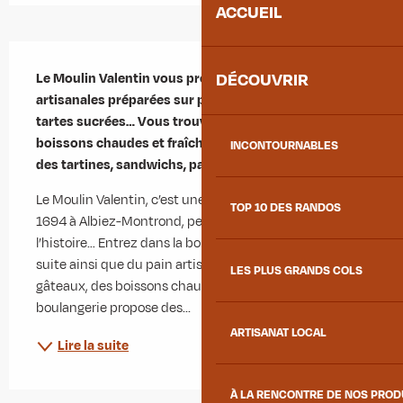
ACCUEIL
Description
DÉCOUVRIR
Le Moulin Valentin vous propose ses recettes 
artisanales préparées sur place : pains, viennoiseries, 
tartes sucrées… Vous trouverez également des 
boissons chaudes et fraîches (sans alcool) ainsi que 
INCONTOURNABLES
des tartines, sandwichs, pains spéciaux et desserts.
Le Moulin Valentin, c’est une histoire qui commence en 
TOP 10 DES RANDOS
1694 à Albiez-Montrond, peut-être même avant. C’est 
l’histoire… Entrez dans la boulangerie pour découvrir la 
suite ainsi que du pain artisanal, des viennoiseries, des 
LES PLUS GRANDS COLS
gâteaux, des boissons chaudes et fraîches… La 
boulangerie propose des...
ARTISANAT LOCAL
Lire la suite
À LA RENCONTRE DE NOS PRO