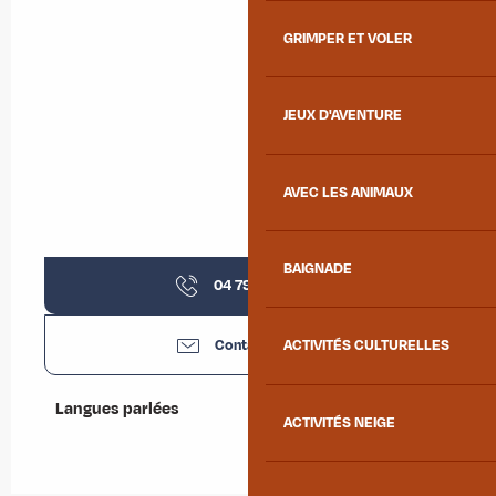
GRIMPER ET VOLER
JEUX D'AVENTURE
AVEC LES ANIMAUX
BAIGNADE
04 79 59 33
▒▒
Contactez-nous
ACTIVITÉS CULTURELLES
Langues parlées
Langues parlées
ACTIVITÉS NEIGE