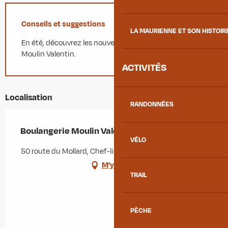
Conseils et suggestions
LA MAURIENNE ET SON HISTOIR
En été, découvrez les nouvelles glaces à l'italienne du
Moulin Valentin.
ACTIVITÉS
Localisation
RANDONNÉES
Boulangerie Moulin Valentin
VÉLO
50 route du Mollard, Chef-lieu, 73300 Albiez-Montrond
M'y rendre
TRAIL
PÊCHE