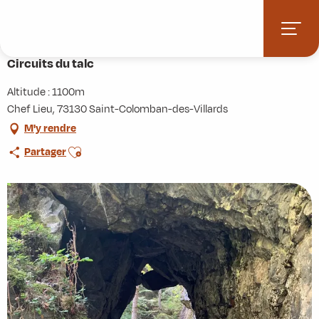
Aller
Accueil
Activités
Randonnées
Itinérance
au
Circuits du talc
contenu
principal
Circuits du talc
Altitude : 1100m
Chef Lieu, 73130 Saint-Colomban-des-Villards
M'y rendre
Ajouter aux favoris
Partager