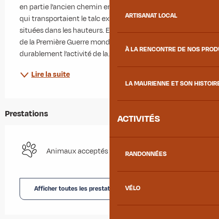
en partie l’ancien chemin emprunté par les wagonnets 
ARTISANAT LOCAL
qui transportaient le talc exploité dans des mines 
situées dans les hauteurs. Exploitées jusqu’au début 
de la Première Guerre mondiale, ces mines ont marqué 
À LA RENCONTRE DE NOS PRO
durablement l’activité de la...
Lire la suite
LA MAURIENNE ET SON HISTOIR
Prestations
ACTIVITÉS
Animaux acceptés
RANDONNÉES
VÉLO
Afficher toutes les prestations