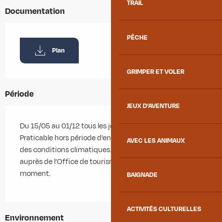
TRAIL
Documentation
PÊCHE
Plan
GRIMPER ET VOLER
Période
JEUX D'AVENTURE
Du 15/05 au 01/12 tous les jours.
Praticable hors période d’enneigement et en fonction
AVEC LES ANIMAUX
des conditions climatiques. Se renseigner au préalable
auprès de l’Office de tourisme sur les conditions du
moment.
BAIGNADE
ACTIVITÉS CULTURELLES
Environnement