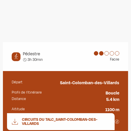
Pédestre
Facile
3h 30min
Départ
Saint-Colomban-des-Villards
Informations pratiques
Profil de l’itinéraire
Boucle
Distance
5.4 km
Altitude
1100 m
Documentation
CIRCUITS DU TALC_SAINT-COLOMBAN-DES-
SECTIO
VILLARDS