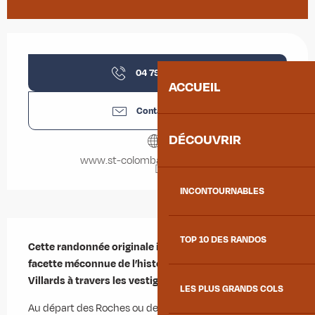
Ouverture et coordonnées
04 79 56 35
▒▒
ACCUEIL
Contactez-nous
DÉCOUVRIR
www.st-colomban-des-villards.fr
INCONTOURNABLES
Description
TOP 10 DES RANDOS
Cette randonnée originale invite à découvrir une 
facette méconnue de l’histoire de la Vallée des 
Villards à travers les vestiges de l’exploitation du talc.
LES PLUS GRANDS COLS
Au départ des Roches ou de Valmaure, l’itinéraire suit 