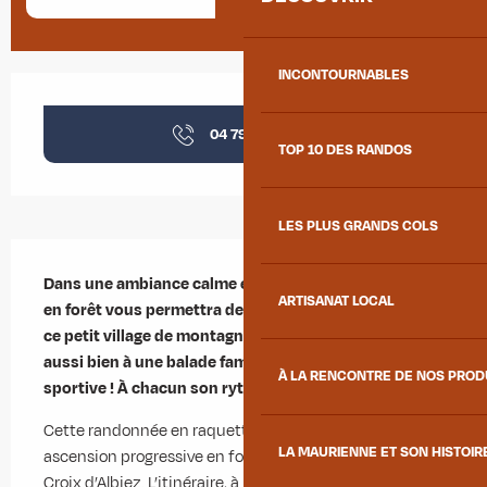
INCONTOURNABLES
Ouverture et coordonnées
04 79 59 30
▒▒
TOP 10 DES RANDOS
LES PLUS GRANDS COLS
Description
Dans une ambiance calme et apaisante, cet itinéraire 
ARTISANAT LOCAL
en forêt vous permettra de découvrir les hauteurs de 
ce petit village de montagne. Ce sentier conviendra 
aussi bien à une balade familiale qu'à une sortie plus 
À LA RENCONTRE DE NOS PRO
sportive ! À chacun son rythme.
Cette randonnée en raquettes propose une belle 
LA MAURIENNE ET SON HISTOIR
ascension progressive en forêt, tout près de la célèbre 
Croix d’Albiez. L’itinéraire, à la fois soutenu et régulier, 