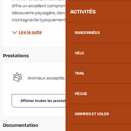
offre un excellent compromis entre effort sportif et 
ACTIVITÉS
découverte paysagère, dans une ambiance 
montagnarde typiquement mauriennaise. La...
Lire la suite
RANDONNÉES
VÉLO
Prestations
TRAIL
Animaux acceptés
PÊCHE
Afficher toutes les prestations
GRIMPER ET VOLER
Documentation