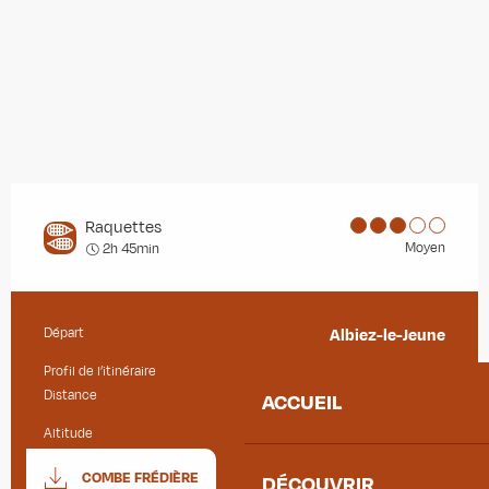
Raquettes
Moyen
2h 45min
Départ
Albiez-le-Jeune
Informations pratiques
Profil de l’itinéraire
Boucle
Distance
4.9 km
ACCUEIL
Altitude
1365 m
Documentation
SECTIO
COMBE FRÉDIÈRE
DÉCOUVRIR