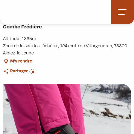
Aller
Accueil
Activités
Randonnées
Itinérance
au
Combe Frédière
contenu
principal
Combe Frédière
Altitude : 1365m
Zone de loisirs des Léchères, 124 route de Villargondran, 73300
Albiez-le-Jeune
M'y rendre
Ajouter aux favoris
Partager