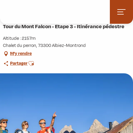
Aller
Accueil
Activités
Randonnées
Itinérance
au
Tour du Mont Falcon - Etape 3 - Itinérance pédestre
contenu
principal
Tour du Mont Falcon - Etape 3 - Itinérance pédestre
Altitude : 2157m
Chalet du perron, 73300 Albiez-Montrond
M'y rendre
Ajouter aux favoris
Partager