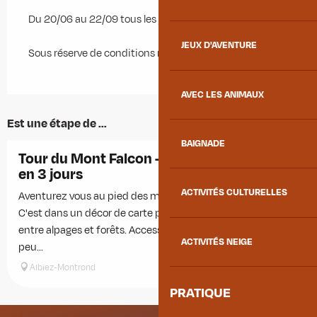
Du 20/06 au 22/09 tous les jours.
JEUX D'AVENTURE
Sous réserve de conditions météo favorables.
AVEC LES ANIMAUX
Est une étape de ...
BAIGNADE
Réservable
Tour du Mont Falcon - Itinérance pédestre
en 3 jours
ACTIVITÉS CULTURELLES
Aventurez vous au pied des mythiques Aiguilles d'Arves.
C'est dans un décor de carte postale que vous évoluerez,
entre alpages et forêts. Accessible aux randonneurs même
ACTIVITÉS NEIGE
peu...
Albiez-Montrond
PRATIQUE