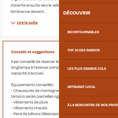
s’oriente ensuite vers le vallon de Val Froide, où 
l’ambiance devient...
DÉCOUVRIR
Lire la suite
INCONTOURNABLES
TOP 10 DES RANDOS
Conseils et suggestions
Il est conseillé de réserver les hébergements
longtemps à l'avance compte tenu de leur petite
LES PLUS GRANDS COLS
capacité d'accueil.
Équipements conseillés :
ARTISANAT LOCAL
- Chaussures de montagne adaptées à la marche en
terrains variés (semelles rigides)
- Vêtements de pluie
À LA RENCONTRE DE NOS PRO
- Vêtements chauds
- Paire de bâtons télescopique