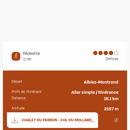
Pédestre
Difficile
6h
Départ
Albiez-Montrond
Informations pratiques
Profil de l’itinéraire
Aller simple / Itinérance
Distance
15.1 km
Altitude
2157 m
Documentation
SECTIO
CHALET DU PERRON - COL DU MOLLARD_