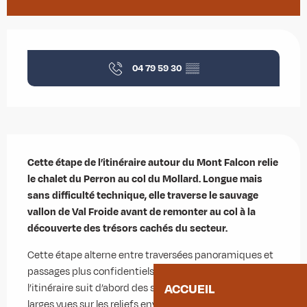
Ouverture et coordonnées
04 79 59 30
▒▒
Description
Cette étape de l’itinéraire autour du Mont Falcon relie 
le chalet du Perron au col du Mollard. Longue mais 
sans difficulté technique, elle traverse le sauvage 
vallon de Val Froide avant de remonter au col à la 
découverte des trésors cachés du secteur.
Cette étape alterne entre traversées panoramiques et 
passages plus confidentiels. Depuis le chalet du Perron, 
ACCUEIL
l’itinéraire suit d’abord des sentiers d’alpage offrant de 
larges vues sur les reliefs environnants. Le parcours 