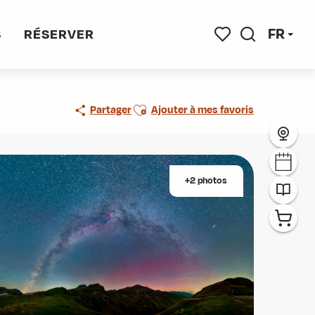
FR
S
RÉSERVER
Recherche
Voir les favoris
Ajouter aux favoris
Partager
Ajouter à mes favoris
+2 photos