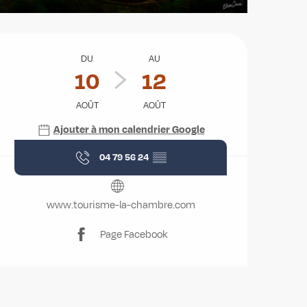
Ouverture et coordonnées
DU
AU
10
12
AOÛT
AOÛT
Ajouter à mon calendrier Google
04 79 56 24
▒▒
www.tourisme-la-chambre.com
Page Facebook