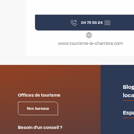
04 79 56 24
▒▒
www.tourisme-la-chambre.com
Blog
loc
Offices de tourisme
Nos bureaux
Esp
Besoin d'un conseil ?