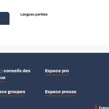
Langues parlées
Langues parlées
 : conseils des
Espace pro
aux
ace groupes
Espace presse
Franc