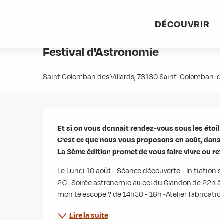
Aller
Accueil
Agenda
Festival d'Astronomie
au
DÉCOUVRIR
contenu
10 août > 12 août
principal
Festival d'Astronomie
Saint Colomban des Villards, 73130 Saint-Colomban-d
Description
Et si on vous donnait rendez-vous sous les étoile
C'est ce que nous vous proposons en août, dans la
La 3ème édition promet de vous faire vivre ou r
Le Lundi 10 août - Séance découverte - Initiation 
2€ -Soirée astronomie au col du Glandon de 22h à
mon télescope ? de 14h30 - 16h -Atelier fabrication
Lire la suite