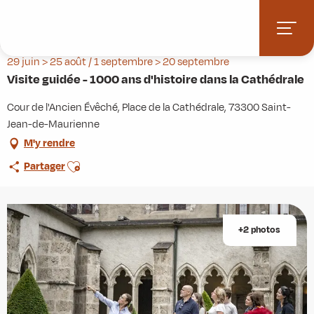
Aller
Accueil
Agenda
au
Visite guidée - 1000 ans d'histoire dans la Cathédrale
contenu
principal
29 juin > 25 août / 1 septembre > 20 septembre
Visite guidée - 1000 ans d'histoire dans la Cathédrale
Cour de l'Ancien Évêché, Place de la Cathédrale, 73300 Saint-
Jean-de-Maurienne
M'y rendre
Ajouter aux favoris
Partager
+2 photos