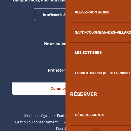
Chaque mois, une nouvelle façon d'explorer la vallée.
ALBIEZ-MONTROND
Je m'inscris à la newsletter
SAINT-COLOMBAN-DES-VILLAR
Nous suivre
LES BOTTIÈRES
France
Maurienne
ESPACE NORDIQUE DU GRAND 
Comment venir ?
RÉSERVER
HÉBERGEMENTS
Mentions légales
Politique de confidentialité
Gestion du consentement
Accessibilité : non conforme
Plan du site