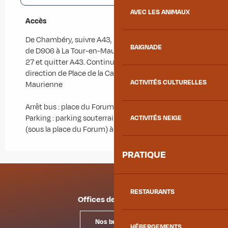
AVEC LES ANIMAUX
Accès
Accès
De Chambéry, suivre A43, E70 et A43 en direction
BAIGNADE
de D906 à La Tour-en-Maurienne. Prendre la sortie
27 et quitter A43. Continuer sur D906. Rouler en
direction de Place de la Cathédrale à Saint-Jean-de-
ACTIVITÉS CULTURELLES
Maurienne
Arrêt bus : place du Forum
Parking : parking souterrain gratuit Saint-Antoine
ACTIVITÉS NEIGE
(sous la place du Forum) à 300 m
PRATIQUE
RESTAURANTS
Offices de tourisme
Nos bureaux
HÉBERGEMENTS