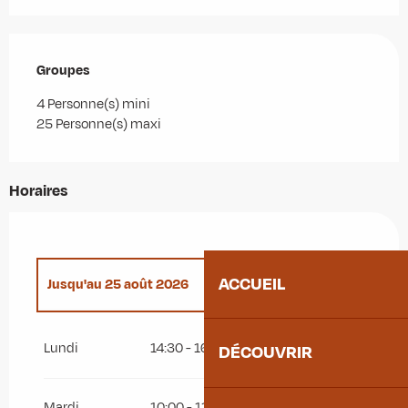
Groupes
Groupes
4 Personne(s) mini
25 Personne(s) maxi
Horaires
ACCUEIL
Jusqu'au
25 août 2026
Du
1 septembre 2026
au
20 septembre 2026
Lundi
14:30 - 16:00
DÉCOUVRIR
Mardi
10:00 - 11:30