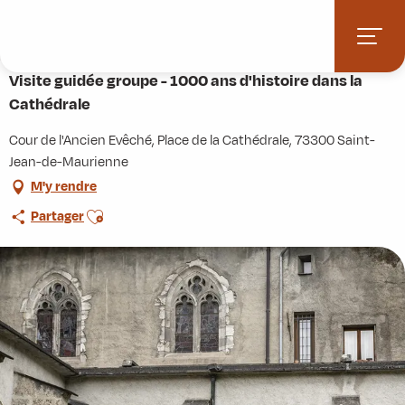
Aller
Accueil
Terres de Maurienne
Le patrimoine à portée de clic
au
Visite guidée groupe - 1000 ans d'histoire dans la Cathédrale
contenu
principal
Visite guidée groupe - 1000 ans d'histoire dans la
Cathédrale
Cour de l'Ancien Evêché, Place de la Cathédrale, 73300 Saint-
Jean-de-Maurienne
M'y rendre
Ajouter aux favoris
Partager