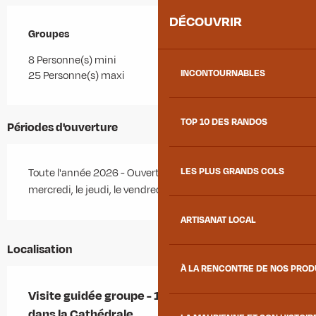
DÉCOUVRIR
Groupes
Groupes
8 Personne(s) mini
INCONTOURNABLES
25 Personne(s) maxi
TOP 10 DES RANDOS
Périodes d'ouverture
LES PLUS GRANDS COLS
Toute l'année 2026 - Ouvert le lundi, le mardi, le
mercredi, le jeudi, le vendredi
ARTISANAT LOCAL
Localisation
À LA RENCONTRE DE NOS PRO
Visite guidée groupe - 1000 ans d'histoire
dans la Cathédrale