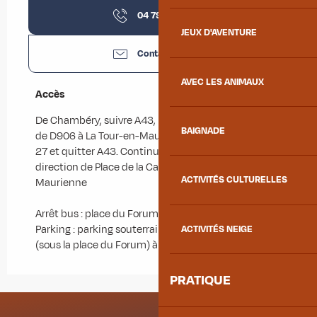
04 79 83 51
▒▒
JEUX D'AVENTURE
Contactez-nous
AVEC LES ANIMAUX
Accès
Accès
De Chambéry, suivre A43, E70 et A43 en direction
BAIGNADE
de D906 à La Tour-en-Maurienne. Prendre la sortie
27 et quitter A43. Continuer sur D906. Rouler en
direction de Place de la Cathédrale à Saint-Jean-de-
ACTIVITÉS CULTURELLES
Maurienne
Arrêt bus : place du Forum
Parking : parking souterrain gratuit Saint-Antoine
ACTIVITÉS NEIGE
(sous la place du Forum) à 300 m
PRATIQUE